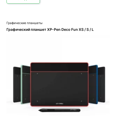
Этот
Графические планшеты
товар
имеет
Графический планшет XP-Pen Deco Fun XS / S / L
несколько
вариаций.
Опции
можно
выбрать
на
странице
товара.