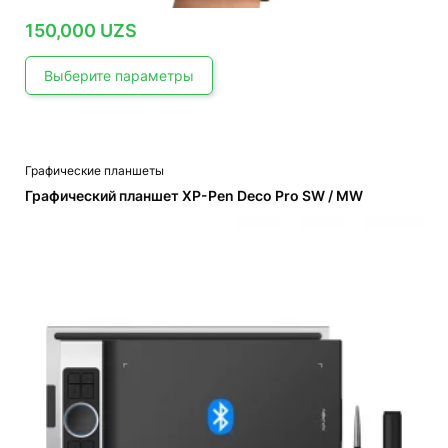
150,000
UZS
Выберите параметры
Этот
Графические планшеты
товар
имеет
Графический планшет XP-Pen Deco Pro SW / MW
несколько
вариаций.
Опции
можно
выбрать
на
странице
товара.