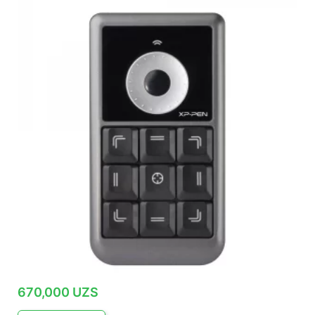
670,000
UZS