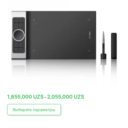
товара.
Диапазон
1,855,000
UZS
2,055,000
UZS
–
цен:
1,855,000 UZS
–
Выберите параметры
2,055,000 UZS