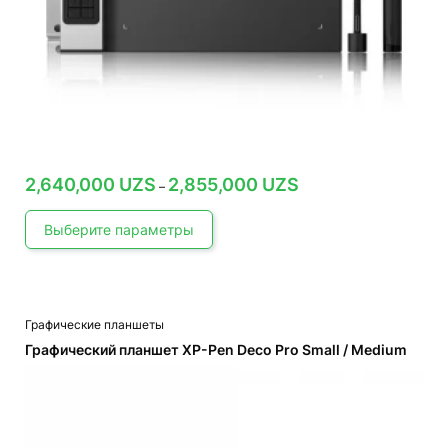
Диапазон
2,640,000
UZS
2,855,000
UZS
–
цен:
2,640,000 UZS
–
Выберите параметры
2,855,000 UZS
Этот
Графические планшеты
товар
имеет
Графический планшет XP-Pen Deco Pro Small / Medium
несколько
вариаций.
Опции
можно
выбрать
на
странице