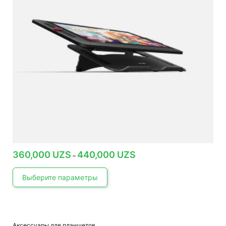
Диапазон
360,000
UZS
440,000
UZS
–
цен:
360,000 UZS
–
Выберите параметры
440,000 UZS
Этот
Аксессуары для планшетов