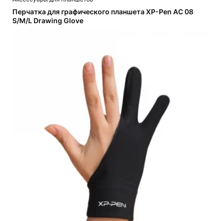
товар
имеет
Перчатка для графического планшета XP-Pen AC 08
несколько
S/M/L Drawing Glove
вариаций.
Опции
можно
выбрать
на
странице
товара.