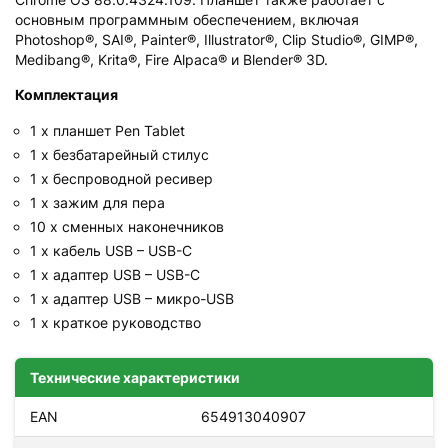
основным программным обеспечением, включая
Photoshop®, SAI®, Painter®, Illustrator®, Clip Studio®, GIMP®,
Medibang®, Krita®, Fire Alpaca® и Blender® 3D.
Комплектация
1 x планшет Pen Tablet
1 x безбатарейный стилус
1 x беспроводной ресивер
1 x зажим для пера
10 x сменных наконечников
1 x кабель USB – USB-C
1 x адаптер USB – USB-C
1 x адаптер USB – микро-USB
1 x краткое руководство
Технические характеристики
EAN
654913040907