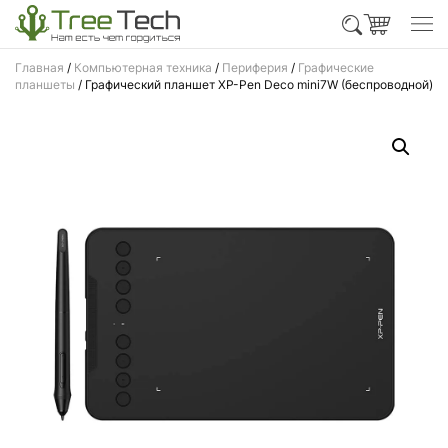
Главная
/
Компьютерная техника
/
Периферия
/
Графические
планшеты
/ Графический планшет XP-Pen Deco mini7W (беспроводной)