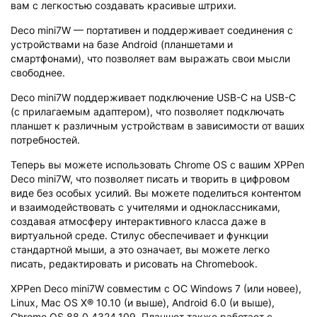
вам с легкостью создавать красивые штрихи.
Deco mini7W — портативен и поддерживает соединения с
устройствами на базе Android (планшетами и
смартфонами), что позволяет вам выражать свои мысли
свободнее.
Deco mini7W поддерживает подключение USB-C на USB-C
(с прилагаемым адаптером), что позволяет подключать
планшет к различным устройствам в зависимости от ваших
потребностей.
Теперь вы можете использовать Chrome OS с вашим XPPen
Deco mini7W, что позволяет писать и творить в цифровом
виде без особых усилий. Вы можете поделиться контентом
и взаимодействовать с учителями и одноклассниками,
создавая атмосферу интерактивного класса даже в
виртуальной среде. Стилус обеспечивает и функции
стандартной мыши, а это означает, вы можете легко
писать, редактировать и рисовать на Chromebook.
XPPen Deco mini7W совместим с ОС Windows 7 (или новее),
Linux, Mac OS X® 10.10 (и выше), Android 6.0 (и выше),
Chrome OS 88.0.4324.109. Планшет также работает с