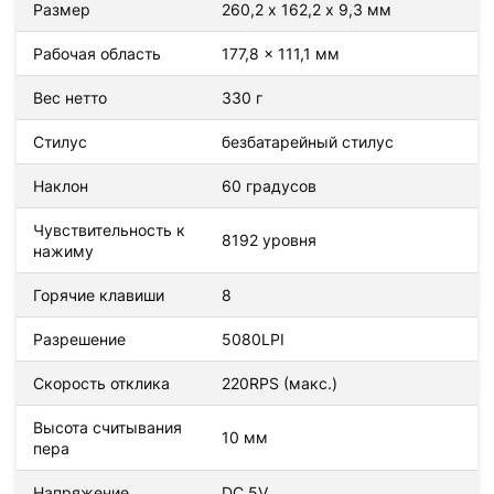
Размер
260,2 х 162,2 х 9,3 мм
Рабочая область
177,8 x 111,1 мм
Вес нетто
330 г
Стилус
безбатарейный стилус
Наклон
60 градусов
Чувствительность к
8192 уровня
нажиму
Горячие клавиши
8
Разрешение
5080LPI
Скорость отклика
220RPS (макс.)
Высота считывания
10 мм
пера
Напряжение
DC 5V