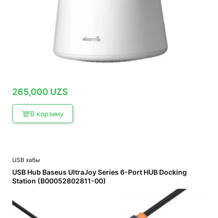
265,000
UZS
В корзину
USB хабы
USB Hub Baseus UltraJoy Series 6-Port HUB Docking
Station (B00052802811-00)