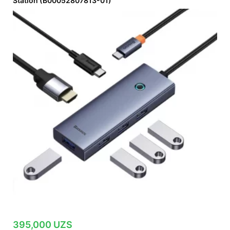
Station (B00052807813-01)
395,000
UZS