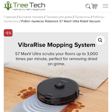
Главная
/
Бытовая техника
/
Техника для дома
/
Пылесосы
/
Роботы-
пылесосы
/ Робот-пылесос Roborock S7 MaxV Ultra Robot Vacuum
-5%