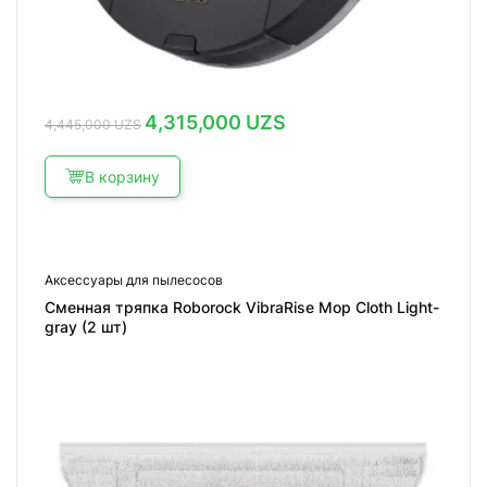
Первоначальная
Текущая
4,315,000
UZS
4,445,000
UZS
цена
цена:
составляла
4,315,000 UZS.
4,445,000 UZS.
В корзину
Аксессуары для пылесосов
Сменная тряпка Roborock VibraRise Mop Cloth Light-
gray (2 шт)