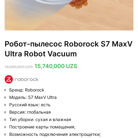
Робот-пылесос Roborock S7 MaxV
Ultra Robot Vacuum
Первоначальная
Текущая
15,740,000
UZS
16,595,000
UZS
цена
цена:
составляла
15,740,000 UZS.
16,595,000 UZS.
Бренд: Roborock
Модель: S7 MaxV Ultra
Русский язык: есть
Версия: глобальная
Тип уборки: сухая и влажная
Построение карты помещения;
Возможность подключения электрощетки;