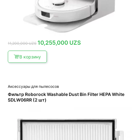
Первоначальная
Текущая
10,255,000
UZS
11,200,000
UZS
цена
цена:
составляла
10,255,000 UZS.
11,200,000 UZS.
В корзину
Аксессуары для пылесосов
Фильтр Roborock Washable Dust Bin Filter HEPA White
SDLW06RR (2 шт)