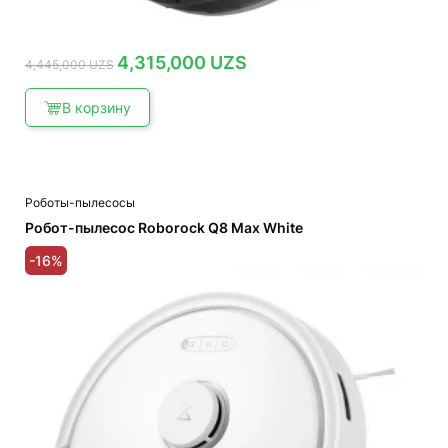
Первоначальная
Текущая
4,315,000
UZS
4,445,000
UZS
цена
цена:
составляла
4,315,000 UZS.
4,445,000 UZS.
В корзину
Роботы-пылесосы
Робот-пылесос Roborock Q8 Max White
-16%