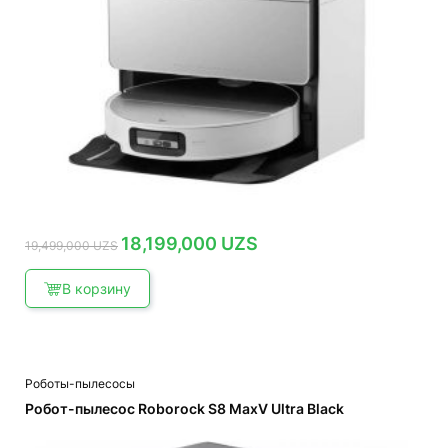
Первоначальная
Текущая
18,199,000
UZS
19,499,000
UZS
цена
цена:
составляла
18,199,000 UZS.
19,499,000 UZS.
В корзину
Роботы-пылесосы
Робот-пылесос Roborock S8 MaxV Ultra Black