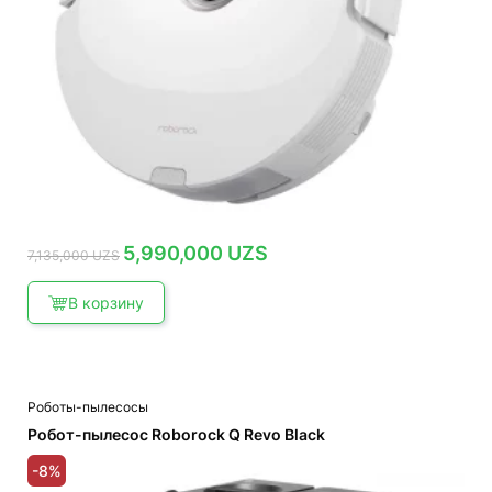
Первоначальная
Текущая
5,990,000
UZS
7,135,000
UZS
цена
цена:
составляла
5,990,000 UZS.
7,135,000 UZS.
В корзину
Роботы-пылесосы
Робот-пылесос Roborock Q Revo Black
-8%