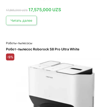
Первоначальная
Текущая
17,575,000
UZS
17,865,000
UZS
цена
цена:
составляла
17,575,000 UZS.
17,865,000 UZS.
Читать далее
Роботы-пылесосы
Робот-пылесос Roborock S8 Pro Ultra White
-9%