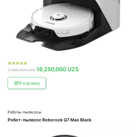
Первоначальная
Текущая
16,250,000
UZS
Оценка
17,865,000
UZS
цена
цена:
5.00
составляла
16,250,000 UZS.
из 5
17,865,000 UZS.
В корзину
Роботы-пылесосы
Робот-пылесос Roborock Q7 Max Black