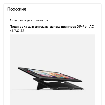
Похожие
Этот
Аксессуары для планшетов
товар
Подставка для интерактивных дисплеев XP-Pen АC
имеет
41/АC 42
несколько
вариаций.
Опции
можно
выбрать
на
странице
товара.