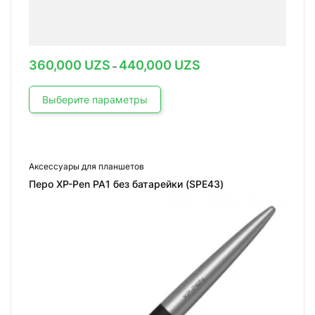
Диапазон
360,000
UZS
440,000
UZS
–
цен:
360,000 UZS
–
Выберите параметры
440,000 UZS
Аксессуары для планшетов
Перо XP-Pen PA1 без батарейки (SPE43)