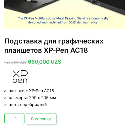
Подставка для графических
планшетов XP-Pen AC18
Первоначальная
Текущая
660,000
UZS
780,000
UZS
цена
цена:
составляла
660,000 UZS.
780,000 UZS.
название: XP-Pen АC18
размеры: 290 х 205 мм
цвет: серебристый
Количество
товара
В корзину
Подставка
для