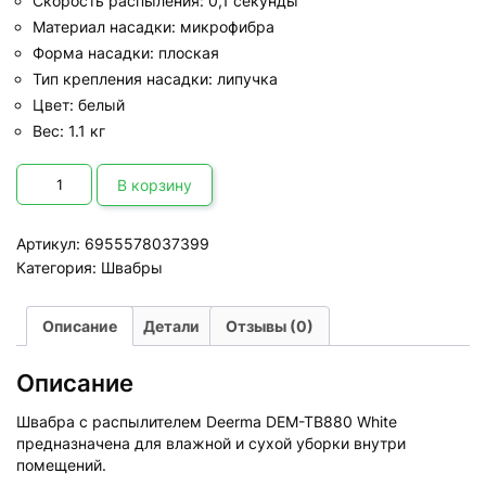
Скорость распыления: 0,1 секунды
Материал насадки: микрофибра
Форма насадки: плоская
Тип крепления насадки: липучка
Цвет: белый
Вес: 1.1 кг
Количество
товара
В корзину
Швабра
с
распылителем
Артикул:
6955578037399
Deerma
DEM-
Категория:
Швабры
TB880
White
Описание
Детали
Отзывы (0)
Описание
Швабра с распылителем Deerma DEM-TB880 White
предназначена для влажной и сухой уборки внутри
помещений.