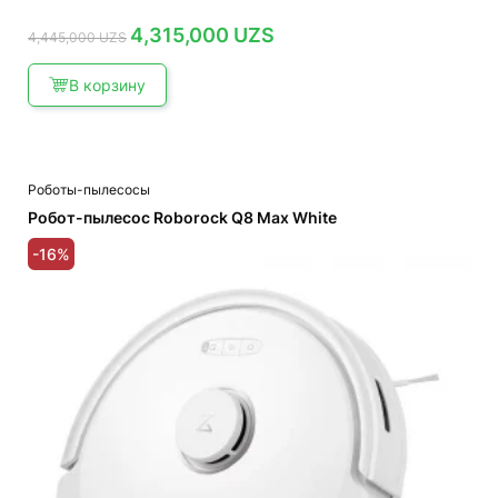
Первоначальная
Текущая
4,315,000
UZS
4,445,000
UZS
цена
цена:
составляла
4,315,000 UZS.
4,445,000 UZS.
В корзину
Роботы-пылесосы
Робот-пылесос Roborock Q8 Max White
-16%