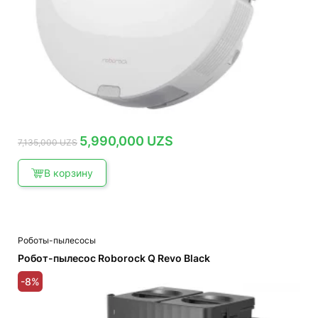
Первоначальная
Текущая
5,990,000
UZS
7,135,000
UZS
цена
цена:
составляла
5,990,000 UZS.
7,135,000 UZS.
В корзину
Роботы-пылесосы
Робот-пылесос Roborock Q Revo Black
-8%