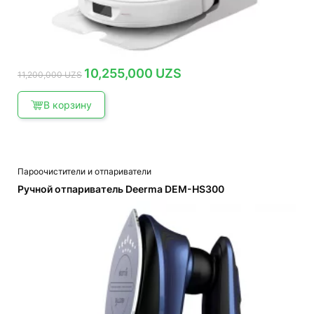
Первоначальная
Текущая
10,255,000
UZS
11,200,000
UZS
цена
цена:
составляла
10,255,000 UZS.
11,200,000 UZS.
В корзину
Пароочистители и отпариватели
Ручной отпариватель Deerma DEM-HS300