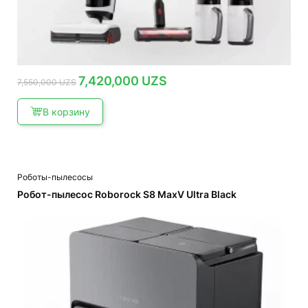
Первоначальная
Текущая
7,420,000
UZS
7,550,000
UZS
цена
цена:
составляла
7,420,000 UZS.
7,550,000 UZS.
В корзину
Роботы-пылесосы
Робот-пылесос Roborock S8 MaxV Ultra Black