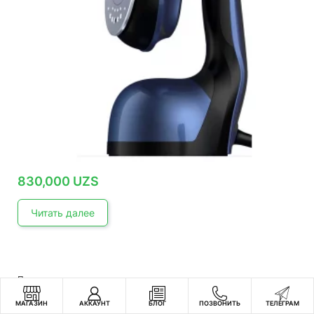
830,000
UZS
Читать далее
Пароочистители и отпариватели
Портативный отпариватель Deerma DEM-HS200
МАГАЗИН
АККАУНТ
БЛОГ
ПОЗВОНИТЬ
ТЕЛЕГРАМ
Garment Streamer