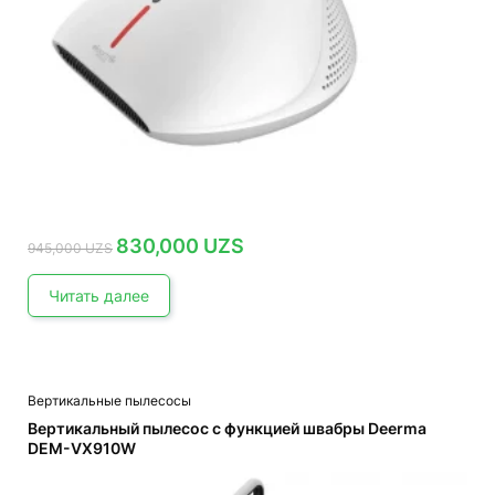
Первоначальная
Текущая
830,000
UZS
945,000
UZS
цена
цена:
составляла
830,000 UZS.
945,000 UZS.
Читать далее
Вертикальные пылесосы
Вертикальный пылесос с функцией швабры Deerma
DEM-VX910W