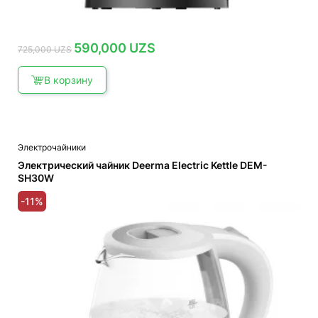
Первоначальная
Текущая
590,000
UZS
725,000
UZS
цена
цена:
составляла
590,000 UZS.
725,000 UZS.
В корзину
Электрочайники
Электрический чайник Deerma Electric Kettle DEM-
SH30W
-11%