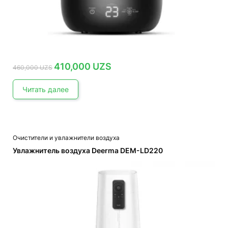
Первоначальная
Текущая
410,000
UZS
460,000
UZS
цена
цена:
составляла
410,000 UZS.
460,000 UZS.
Читать далее
Очистители и увлажнители воздуха
Увлажнитель воздуха Deerma DEM-LD220