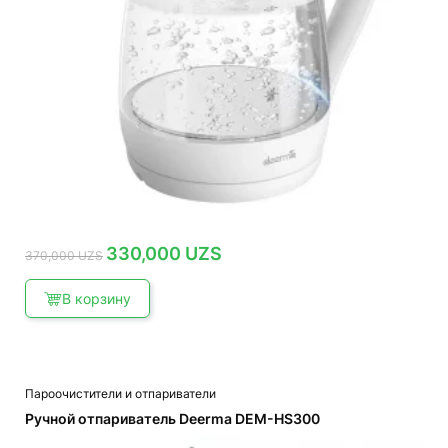
Первоначальная
Текущая
330,000
UZS
370,000
UZS
цена
цена:
составляла
330,000 UZS.
370,000 UZS.
В корзину
Пароочистители и отпариватели
Ручной отпариватель Deerma DEM-HS300