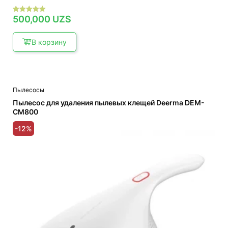
500,000
UZS
Оценка
5.00
из 5
В корзину
Пылесосы
Пылесос для удаления пылевых клещей Deerma DEM-
CM800
-12%