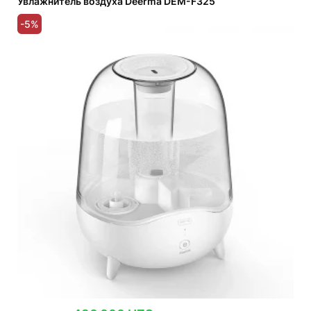
Увлажнитель воздуха Deerma DEM-F325
-5%