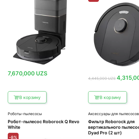
7,670,000
UZS
Первоначал
4,315,
4,445,000
UZS
цена
составляла
4,445,000 U
В корзину
В корзину
Роботы-пылесосы
Аксессуары для пылесосо
Робот-пылесос Roborock Q Revo
Фильтр Roborock для
White
вертикального пылесос
Dyad Pro (2 шт)
-8%