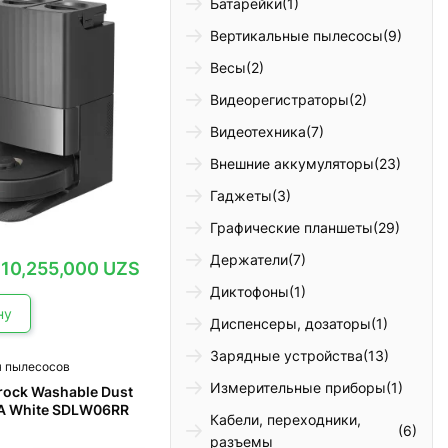
Батарейки
(1)
Вертикальные пылесосы
(9)
Весы
(2)
Видеорегистраторы
(2)
Видеотехника
(7)
Внешние аккумуляторы
(23)
Гаджеты
(3)
Графические планшеты
(29)
Держатели
(7)
Первоначальная
Текущая
10,255,000
UZS
цена
цена:
составляла
10,255,000 UZS.
Диктофоны
(1)
11,200,000 UZS.
ну
Диспенсеры, дозаторы
(1)
Зарядные устройства
(13)
я пылесосов
Измерительные приборы
(1)
rock Washable Dust
EPA White SDLW06RR
Кабели, переходники,
(6)
разъемы