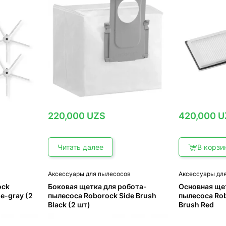
220,000
UZS
420,000
U
Читать далее
В корзи
в
Аксессуары для пылесосов
Аксессуары дл
ock
Боковая щетка для робота-
Основная ще
ue-gray (2
пылесоса Roborock Side Brush
пылесоса Ro
Black (2 шт)
Brush Red