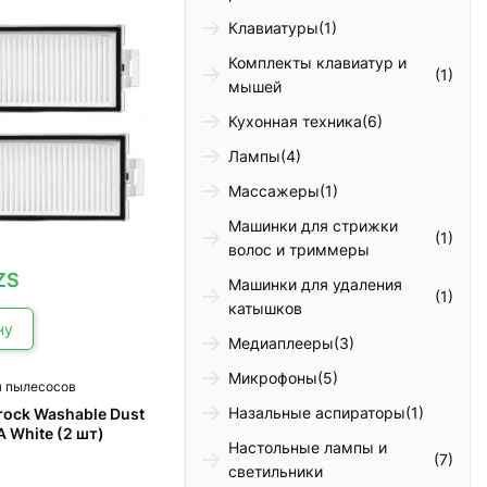
Клавиатуры
(1)
Комплекты клавиатур и
(1)
мышей
Кухонная техника
(6)
Лампы
(4)
Массажеры
(1)
Машинки для стрижки
(1)
волос и триммеры
ZS
Машинки для удаления
(1)
катышков
ну
Медиаплееры
(3)
Микрофоны
(5)
я пылесосов
Назальные аспираторы
(1)
rock Washable Dust
PA White (2 шт)
Настольные лампы и
(7)
светильники