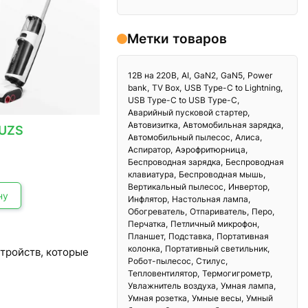
Метки товаров
12В на 220В
AI
GaN2
GaN5
Power
bank
TV Box
USB Type-C to Lightning
USB Type-C to USB Type-C
Аварийный пусковой стартер
Автовизитка
Автомобильная зарядка
UZS
Автомобильный пылесос
Алиса
Аспиратор
Аэрофритюрница
Беспроводная зарядка
Беспроводная
клавиатура
Беспроводная мышь
Вертикальный пылесос
Инвертор
ну
Инфлятор
Настольная лампа
Обогреватель
Отпариватель
Перо
Перчатка
Петличный микрофон
Планшет
Подставка
Портативная
колонка
Портативный светильник
стройств, которые
Робот-пылесос
Стилус
Тепловентилятор
Термогигрометр
Увлажнитель воздуха
Умная лампа
Умная розетка
Умные весы
Умный