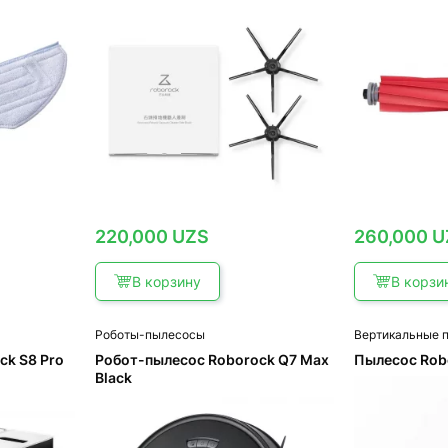
220,000
UZS
260,000
U
В корзину
В корзи
Роботы-пылесосы
Вертикальные 
ck S8 Pro
Робот-пылесос Roborock Q7 Max
Пылесос Rob
Black