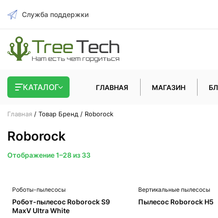
Служба поддержки
КАТАЛОГ
ГЛАВНАЯ
МАГАЗИН
БЛ
Главная
/ Товар Бренд / Roborock
Roborock
Сортировка:
Отображение 1–28 из 33
самые
недавние
Роботы-пылесосы
Вертикальные пылесосы
Робот-пылесос Roborock S9
Пылесос Roborock H5
MaxV Ultra White