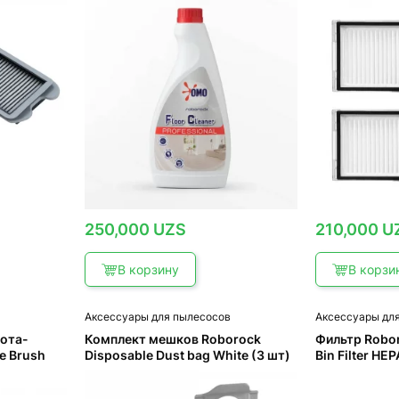
250,000
UZS
210,000
U
В корзину
В корзи
в
Аксессуары для пылесосов
Аксессуары дл
бота-
Комплект мешков Roborock
Фильтр Robo
e Brush
Disposable Dust bag White (3 шт)
Bin Filter HE