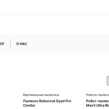
ОГ
О НАС
Вертикальные пылесосы
Роботы-пылес
Пылесос Roborock Dyad Pro
Робот-пылес
Combo
MaxV Ultra Bl