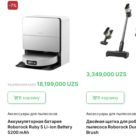
-7%
3,349,000
UZS
Первоначальная
Текущая
18,199,000
UZS
19,499,000
UZS
цена
цена:
составляла
18,199,000 UZS.
19,499,000 UZS.
В корзину
В корзину
Аксессуары для пылесосов
Аксессуары для пылесосо
Аккумуляторная батарея
Двойная щетка для ро
Roborock Ruby S Li-ion Battery
пылесоса Roborock Duo
5200 mAh
Brush