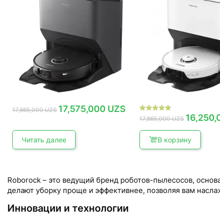
Первоначальная
Текущая
17,575,000
UZS
17,865,000
UZS
цена
цена:
Первонача
16,250
Оценка
17,865,000
UZS
составляла
17,575,000 UZS.
цена
5.00
17,865,000 UZS.
составляла
из 5
17,865,000 
Читать далее
В корзину
Roborock – это ведущий бренд роботов-пылесосов, основа
делают уборку проще и эффективнее, позволяя вам насл
Инновации и технологии