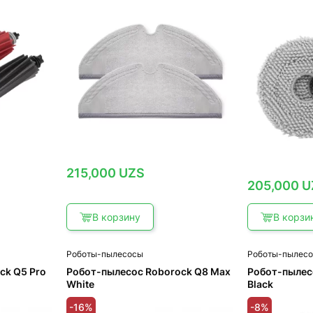
215,000
UZS
205,000
U
В корзину
В корзи
Роботы-пылесосы
Роботы-пылес
ck Q5 Pro
Робот-пылесос Roborock Q8 Max
Робот-пылес
White
Black
-16%
-8%