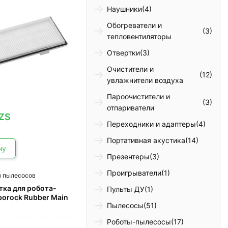
Наушники
(4)
Обогреватели и
(3)
тепловентиляторы
Отвертки
(3)
Очистители и
(12)
увлажнители воздуха
Пароочистители и
(3)
отпариватели
ZS
Переходники и адаптеры
(4)
Портативная акустика
(14)
ну
Презентеры
(3)
Проигрыватели
(1)
я пылесосов
тка для робота-
Пульты ДУ
(1)
borock Rubber Main
Пылесосы
(51)
Роботы-пылесосы
(17)