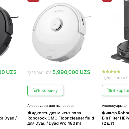
ьная
Текущая
Первоначальная
Текущая
000
UZS
5,990,000
UZS
7,135,000
UZS
цена:
цена
цена:
Оценка
11,200,000
UZS
4,315,000 UZS.
составляла
5,990,000 UZS.
5.00
ZS.
7,135,000 UZS.
из 5
В корзину
В корзи
в
Аксессуары для пылесосов
Аксессуары дл
Жидкость для мытья пола
Фильтр Robo
а Dyad /
Roborock OMO Floor cleaner fluid
Bin Filter H
для Dyad / Dyad Pro 480 ml
(2 шт)