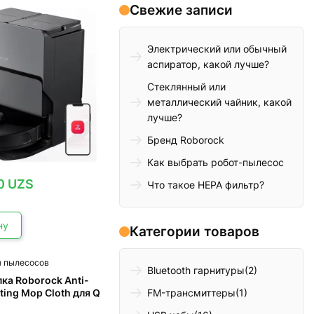
Свежие записи
Электрический или обычный
аспиратор, какой лучше?
Стеклянный или
металлический чайник, какой
лучше?
Бренд Roborock
Как выбрать робот-пылесос
00
UZS
Что такое HEPA фильтр?
ну
Категории товаров
я пылесосов
Bluetooth гарнитуры
(2)
ка Roborock Anti-
FM-трансмиттеры
(1)
ating Mop Cloth для Q