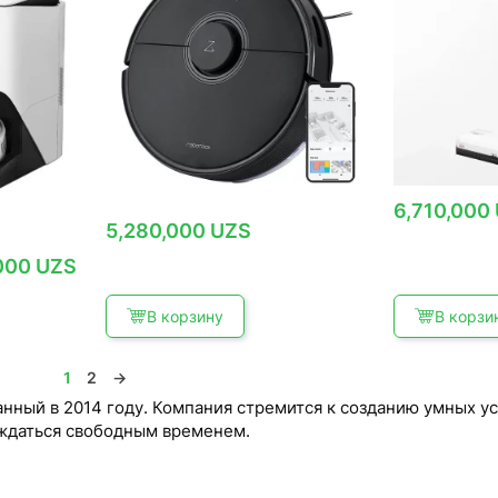
6,710,000
5,280,000
UZS
льная
Текущая
,000
UZS
цена:
16,250,000 UZS.
UZS.
В корзину
В корзи
1
2
→
нный в 2014 году. Компания стремится к созданию умных у
аждаться свободным временем.