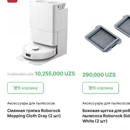
Первоначальная
Текущая
10,255,000
UZS
290,000
UZS
11,200,000
UZS
цена
цена:
составляла
10,255,000 UZS.
11,200,000 UZS.
В корзину
В корзину
Аксессуары для пылесосов
Аксессуары для пылесосо
Сменная тряпка Roborock
Боковая щетка для ро
Mopping Cloth Gray (2 шт)
пылесоса Roborock Sid
White (2 шт)