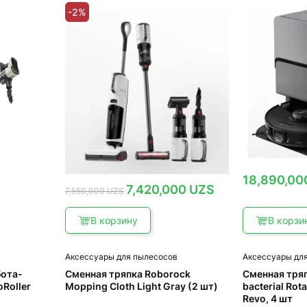
-2%
18,890,0
Первоначальная
Текущая
7,420,000
UZS
7,550,000
UZS
цена
цена:
составляла
7,420,000 UZS.
7,550,000 UZS.
В корзину
В корзи
в
Аксессуары для пылесосов
Аксессуары дл
бота-
Сменная тряпка Roborock
Сменная тряп
Roller
Mopping Cloth Light Gray (2 шт)
bacterial Rot
Revo, 4 шт