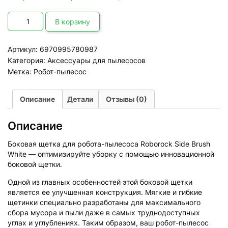
Количество
товара
В корзину
Боковая
щетка
для
Артикул:
6970995780987
робота-
пылесоса
Категория:
Аксессуары для пылесосов
Roborock
Side
Метка:
Робот-пылесос
Brush
White
(2
Описание
Детали
Отзывы (0)
шт)
Описание
Боковая щетка для робота-пылесоса Roborock Side Brush
White — оптимизируйте уборку с помощью инновационной
боковой щетки.
Одной из главных особенностей этой боковой щетки
является ее улучшенная конструкция. Мягкие и гибкие
щетинки специально разработаны для максимального
сбора мусора и пыли даже в самых труднодоступных
углах и углублениях. Таким образом, ваш робот-пылесос