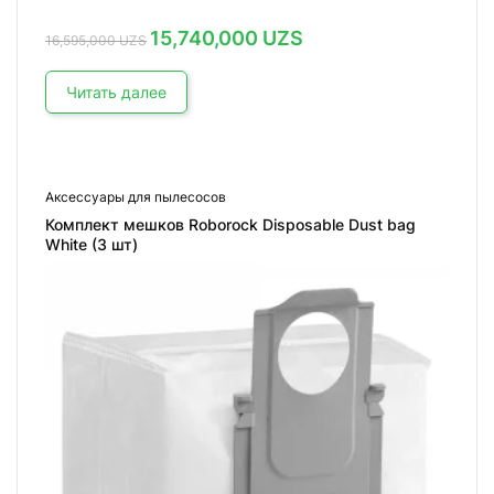
Первоначальная
Текущая
15,740,000
UZS
16,595,000
UZS
цена
цена:
составляла
15,740,000 UZS.
16,595,000 UZS.
Читать далее
Аксессуары для пылесосов
Комплект мешков Roborock Disposable Dust bag
White (3 шт)