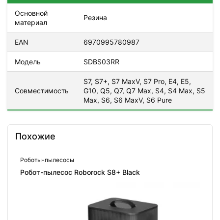
Основной
Резина
материал
EAN
6970995780987
Модель
SDBS03RR
S7, S7+, S7 MaxV, S7 Pro, E4, E5,
Совместимость
G10, Q5, Q7, Q7 Max, S4, S4 Max, S5
Max, S6, S6 MaxV, S6 Pure
Похожие
Роботы-пылесосы
Робот-пылесос Roborock S8+ Black