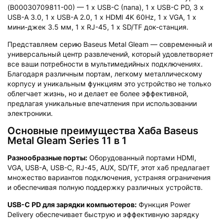
(B00030709811-00) — 1 x USB-C (папа), 1 x USB-C PD, 3 x
USB-A 3.0, 1 x USB-A 2.0, 1 x HDMI 4K 60Hz, 1 x VGA, 1 x
мини-джек 3.5 мм, 1 x RJ-45, 1 x SD/TF док-станция.
Представляем серию Baseus Metal Gleam — современный и
универсальный центр развлечений, который удовлетворяет
все ваши потребности в мультимедийных подключениях.
Благодаря различным портам, легкому металлическому
корпусу и уникальным функциям это устройство не только
облегчает жизнь, но и делает ее более эффективной,
предлагая уникальные впечатления при использовании
электроники.
Основные преимущества Хаба Baseus
Metal Gleam Series 11 в 1
Разнообразные порты:
Оборудованный портами HDMI,
VGA, USB-A, USB-C, RJ-45, AUX, SD/TF, этот хаб предлагает
множество вариантов подключения, устраняя ограничения
и обеспечивая полную поддержку различных устройств.
USB-C PD для зарядки компьютеров:
Функция Power
Delivery обеспечивает быструю и эффективную зарядку