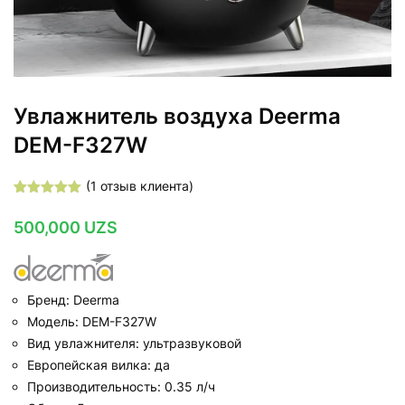
Увлажнитель воздуха Deerma
DEM-F327W
(
1
отзыв клиента)
Рейтинг
1
5.00
из 5
500,000
UZS
на основе
опроса
пользователя
Бренд: Deerma
Модель: DEM-F327W
Вид увлажнителя: ультразвуковой
Европейская вилка: да
Производительность: 0.35 л/ч