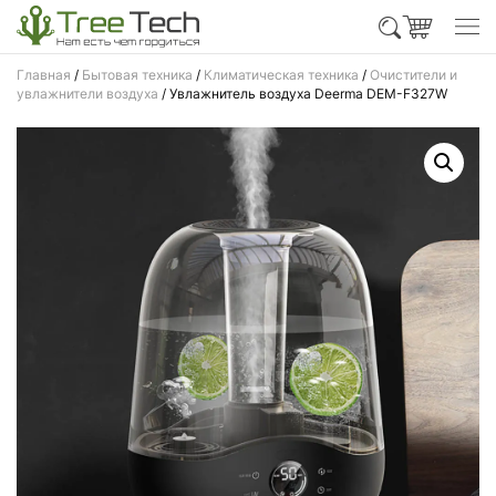
Главная
/
Бытовая техника
/
Климатическая техника
/
Очистители и
увлажнители воздуха
/ Увлажнитель воздуха Deerma DEM-F327W