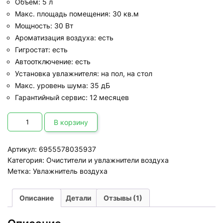
Объем: 5 л
Макс. площадь помещения: 30 кв.м
Мощность: 30 Вт
Ароматизация воздуха: есть
Гигростат: есть
Автоотключение: есть
Установка увлажнителя: на пол, на стол
Макс. уровень шума: 35 дБ
Гарантийный сервис: 12 месяцев
Количество
товара
В корзину
Увлажнитель
воздуха
Deerma
Артикул:
6955578035937
DEM-
F327W
Категория:
Очистители и увлажнители воздуха
Метка:
Увлажнитель воздуха
Описание
Детали
Отзывы (1)