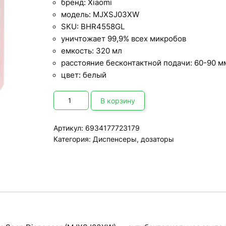
бренд: Xiaomi
модель: MJXSJ03XW
SKU: BHR4558GL
уничтожает 99,9% всех микробов
емкость: 320 мл
расстояние бесконтактной подачи: 60-90 м
цвет: белый
Количество
товара
В корзину
Автоматический
дозатор
пенного
Артикул:
6934177723179
мыла
Xiaomi
Категория:
Диспенсеры, дозаторы
Mi
Automatic
Soap
Dispenser