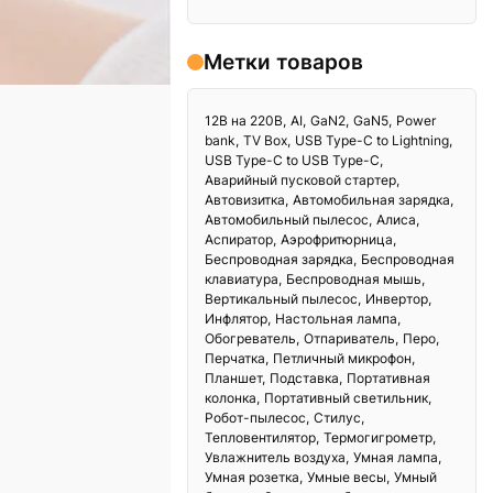
Метки товаров
12В на 220В
AI
GaN2
GaN5
Power
bank
TV Box
USB Type-C to Lightning
USB Type-C to USB Type-C
Аварийный пусковой стартер
Автовизитка
Автомобильная зарядка
Автомобильный пылесос
Алиса
Аспиратор
Аэрофритюрница
Беспроводная зарядка
Беспроводная
клавиатура
Беспроводная мышь
Вертикальный пылесос
Инвертор
Инфлятор
Настольная лампа
Обогреватель
Отпариватель
Перо
Перчатка
Петличный микрофон
Планшет
Подставка
Портативная
колонка
Портативный светильник
Робот-пылесос
Стилус
Тепловентилятор
Термогигрометр
Увлажнитель воздуха
Умная лампа
Умная розетка
Умные весы
Умный