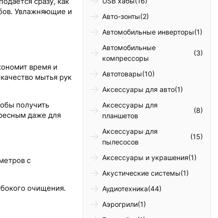
USB хабы
(16)
одается сразу, как
обов. Увлажняющие и
Авто-зонты
(2)
Автомобильные инверторы
(1)
Автомобильные
(3)
компрессоры
кономит время и
Автотовары
(10)
 качество мытья рук
Аксессуары для авто
(1)
тобы получить
Аксессуары для
(8)
ересным даже для
планшетов
Аксессуары для
(15)
пылесосов
Аксессуары и украшения
(1)
метров с
Акустические системы
(1)
убокого очищения.
Аудиотехника
(44)
Аэрогрили
(1)