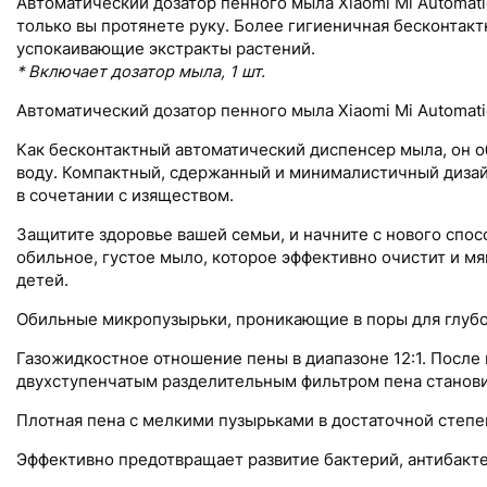
Автоматический дозатор пенного мыла Xiaomi Mi Automat
только вы протянете руку. Более гигиеничная бесконтак
успокаивающие экстракты растений.
* Включает дозатор мыла, 1 шт.
Автоматический дозатор пенного мыла Xiaomi Mi Automati
Как бесконтактный автоматический диспенсер мыла, он о
воду. Компактный, сдержанный и минималистичный дизайн
в сочетании с изяществом.
Защитите здоровье вашей семьи, и начните с нового спос
обильное, густое мыло, которое эффективно очистит и м
детей.
Обильные микропузырьки, проникающие в поры для глубо
Газожидкостное отношение пены в диапазоне 12:1. После
двухступенчатым разделительным фильтром пена становит
Плотная пена с мелкими пузырьками в достаточной степе
Эффективно предотвращает развитие бактерий, антибакте