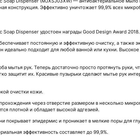
ic Soap Dispenser (MJXSJ03XW) — антибактериальное мыло п
тная конструкция. Эффективно уничтожает 99,9% всех микр
c Soap Dispenser удостоен награды Good Design Award 2018.
беспечивает постоянную и эффективную очистку, а также э
 идеально подходит для любой ванной или кухни. Высокое
оба мытья рук. Теперь достаточно просто протянуть руки, ч
ягко защитит их. Красивые пузырьки сделают мытье рук инт
кой очистки кожи.
 прохождения через отверстие размером в несколько микро
ся плотной и обладает высокой адгезией.
ни покрывает эпидермис и проникает в мелкие поры для гл
риальная эффективность составляет до 99,9%.