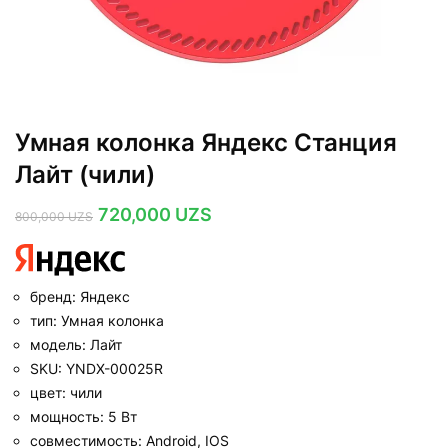
Умная колонка Яндекс Станция
Лайт (чили)
Первоначальная
Текущая
720,000
UZS
800,000
UZS
цена
цена:
составляла
720,000 UZS.
800,000 UZS.
бренд: Яндекс
тип: Умная колонка
модель: Лайт
SKU: YNDX-00025R
цвет: чили
мощность: 5 Вт
совместимость: Android, IOS