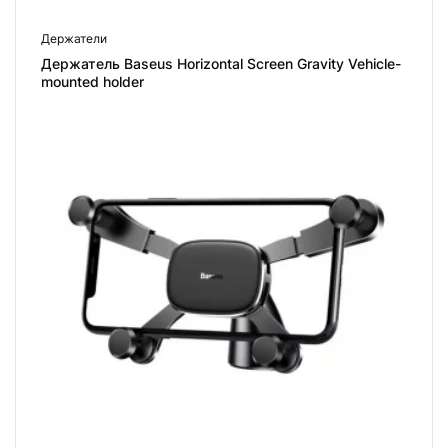
Этот
Держатели
товар
Держатель Baseus Horizontal Screen Gravity Vehicle-
имеет
mounted holder
несколько
вариаций.
Опции
можно
выбрать
на
странице
товара.