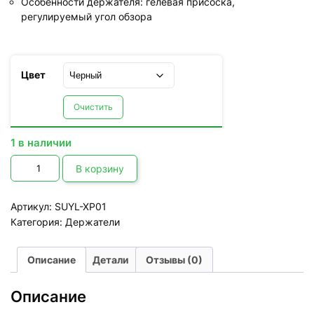
Особенности держателя: гелевая присоска,
регулируемый угол обзора
Цвет
Очистить
1 в наличии
Количество
товара
В корзину
Автодержатель
Baseus
Osculum
Артикул:
SUYL-XP01
Type
Gravity
Категория:
Держатели
Car
Mount
Описание
Детали
Отзывы (0)
Описание