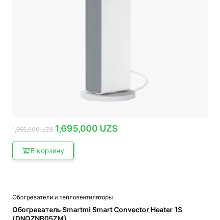
Первоначальная
Текущая
1,695,000
UZS
1,955,000
UZS
цена
цена:
составляла
1,695,000 UZS.
1,955,000 UZS.
В корзину
Обогреватели и тепловентиляторы
Обогреватель Smartmi Smart Convector Heater 1S
(DNQZNB05ZM)